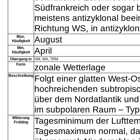
Südfrankreich oder sogar b
meistens antizyklonal beei
Richtung WS, in antizyklo
Max.
August
Häufigkeit
Min.
April
Häufigkeit
Übergang in
HM
,
WA
,
TRM
Form
zonale Wetterlage
Beschreibung
Folgt einer glatten West-
hochreichenden subtropis
über dem Nordatlantik und
im subpolaren Raum – Typi
Witterung
Tagesminimum der Lufttem
Frühling
Tagesmaximum normal, das 