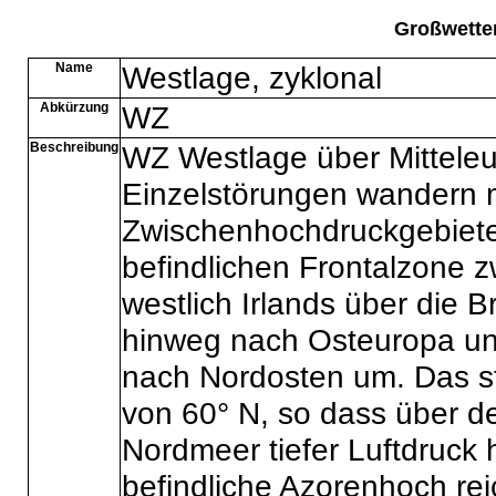
Großwette
Name
Westlage, zyklonal
Abkürzung
WZ
Beschreibung
WZ Westlage über Mittele
Einzelstörungen wandern m
Zwischenhochdruckgebieten
befindlichen Frontalzone 
westlich Irlands über die B
hinweg nach Osteuropa un
nach Nordosten um. Das ste
von 60° N, so dass über d
Nordmeer tiefer Luftdruck 
befindliche Azorenhoch rei