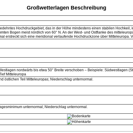
Großwetterlagen Beschreibung
gedehntes Hochdruckgebiet, das in der Höhe mindestens einen stabilen Hochkeil,
rümmten Bogen meist nördlich von 60° N. An der West- und Ostflanke des mitteleuro
mal erstreckt sich eine meridional verlaufende Hochdruckzone über Mitteleuropa
Westlagen nordwärts bis etwa 50° Breite verschoben – Beispiele: Südwestlagen 
Tief Mitteleuropa
d östlichen Teil Mitteleuropas; Niederschlag unternormal.
Tagesminimum unternormal; Niederschlag unternormal.