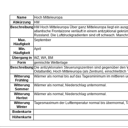
Name
Hoch Mitteleuropa
Abkürzung
HM
Beschreibung
HM Hoch Mitteleuropa Über ganz Mitteleuropa liegt ein aus
atlantische Frontalzone verläuft in einem antizyklonal gek
Russland. Die Luftdruckgradienten sind oft schwach. Manch
Max.
September
Häufigkeit
Min.
April
Häufigkeit
Übergang in
WZ
,
WA
,
BM
Form
gemischte Wetterlage
Beschreibung
Die antizyklonalen Steuerungszentren sind gegenüber den 
Ostatlantik), Hoch Mitteleuropa (als Zentrum), einschließlich 
Witterung
Wärmer als normal bis auf das Tagesminimum im mittleren un
Frühling
Witterung
Wärmer als normal; Niederschlag unternormal.
Sommer
Witterung
Wärmer als normal; Niederschlag unternormal.
Herbst
Witterung
Tagesmaximum der Lufttemperatur normal bis übernormal, 
Winter
Bodenkarte
Höhenkarte