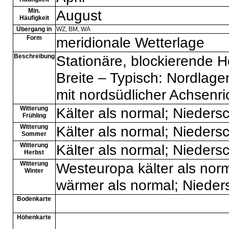
Min.
August
Häufigkeit
Übergang in
WZ
,
BM
,
WA
Form
meridionale Wetterlage
Beschreibung
Stationäre, blockierende 
Breite – Typisch: Nordlag
mit nordsüdlicher Achsenr
Witterung
Kälter als normal; Nieders
Frühling
Witterung
Kälter als normal; Nieder
Sommer
Witterung
Kälter als normal; Nieder
Herbst
Witterung
Westeuropa kälter als norma
Winter
wärmer als normal; Nieder
Bodenkarte
Höhenkarte