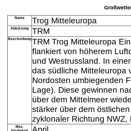
Großwette
Name
Trog Mitteleuropa
Abkürzung
TRM
Beschreibung
TRM Trog Mitteleuropa Ein
flankiert von höherem Luft
und Westrussland. In eine
das südliche Mitteleuropa
Nordosten umbiegenden Fr
Lage). Diese gewinnen n
über dem Mittelmeer wieder
stärker über dem östliche
zyklonaler Richtung NWZ, N
Max.
April
Häufigkeit