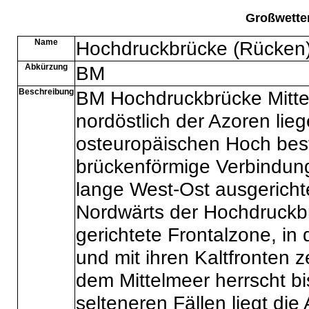
Großwette
Name
Hochdruckbrücke (Rücken)
Abkürzung
BM
Beschreibung
BM Hochdruckbrücke Mittel
nordöstlich der Azoren li
osteuropäischen Hoch best
brückenförmige Verbindung.
lange West-Ost ausgerich
Nordwärts der Hochdruckbr
gerichtete Frontalzone, in
und mit ihren Kaltfronten 
dem Mittelmeer herrscht bis
selteneren Fällen liegt di