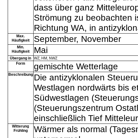
dass über ganz Mitteleurop
Strömung zu beobachten is
Richtung WA, in antizyklo
Max.
September, November
Häufigkeit
Min.
Mai
Häufigkeit
Übergang in
WZ
,
HM
,
NWZ
Form
gemischte Wetterlage
Beschreibung
Die antizyklonalen Steuer
Westlagen nordwärts bis et
Südwestlagen (Steuerungs
(Steuerungszentrum Ostatla
einschließlich Tief Mitteleu
Witterung
Wärmer als normal (Tages
Frühling