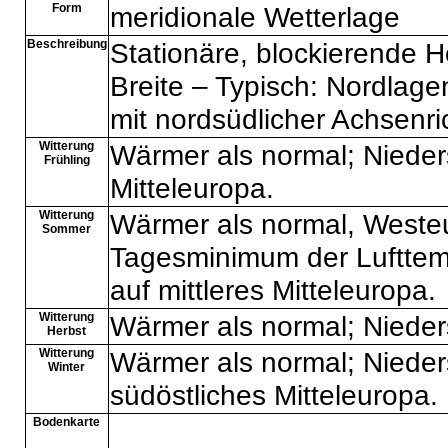
Form
meridionale Wetterlage
Beschreibung
Stationäre, blockierende 
Breite – Typisch: Nordlag
mit nordsüdlicher Achsenr
Witterung
Wärmer als normal; Nieders
Frühling
Mitteleuropa.
Witterung
Wärmer als normal, Weste
Sommer
Tagesminimum der Lufttemp
auf mittleres Mitteleuropa.
Witterung
Wärmer als normal; Nieder
Herbst
Witterung
Wärmer als normal; Nieder
Winter
südöstliches Mitteleuropa.
Bodenkarte