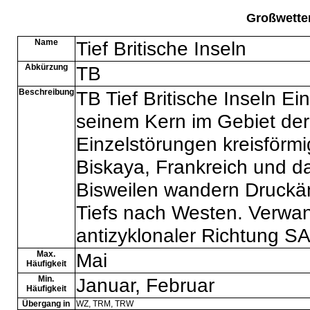
Großwette
Name
Tief Britische Inseln
Abkürzung
TB
Beschreibung
TB Tief Britische Inseln Ein
seinem Kern im Gebiet der 
Einzelstörungen kreisförmig
Biskaya, Frankreich und d
Bisweilen wandern Druckä
Tiefs nach Westen. Verwan
antizyklonaler Richtung S
Max.
Mai
Häufigkeit
Min.
Januar, Februar
Häufigkeit
Übergang in
WZ
,
TRM
,
TRW