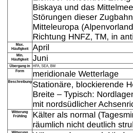
Biskaya und das Mittelmeer
Störungen dieser Zugbahn 
Mitteleuropa (Alpenvorland
Richtung HNFZ, TM, in ant
Max.
April
Häufigkeit
Min.
Juni
Häufigkeit
Übergang in
HFA
,
SEA
,
BM
Form
meridionale Wetterlage
Beschreibung
Stationäre, blockierende 
Breite – Typisch: Nordlag
mit nordsüdlicher Achsenr
Witterung
Kälter als normal (Tagesm
Frühling
räumlich nicht deutlich struk
Witterung