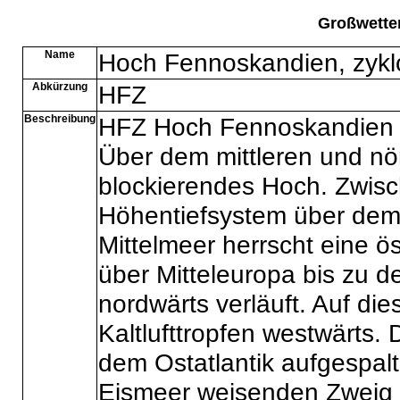
Großwette
Name
Hoch Fennoskandien, zykl
Abkürzung
HFZ
Beschreibung
HFZ Hoch Fennoskandien ü
Über dem mittleren und nö
blockierendes Hoch. Zwis
Höhentiefsystem über dem
Mittelmeer herrscht eine ö
über Mitteleuropa bis zu d
nordwärts verläuft. Auf d
Kaltlufttropfen westwärts. 
dem Ostatlantik aufgespal
Eismeer weisenden Zweig u