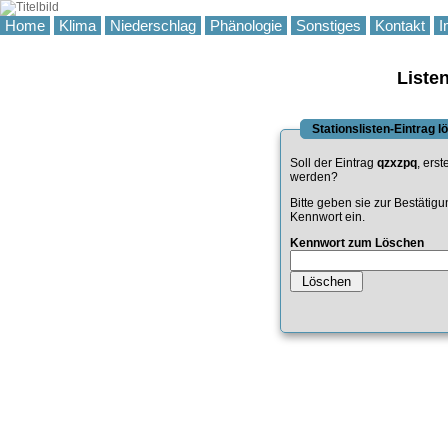
Home
Klima
Niederschlag
Phänologie
Sonstiges
Kontakt
I
Liste
Stationslisten-Eintrag 
Soll der Eintrag
qzxzpq
, erst
werden?
Bitte geben sie zur Bestätig
Kennwort ein.
Kennwort zum Löschen