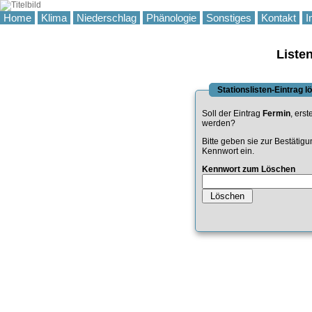
Home
Klima
Niederschlag
Phänologie
Sonstiges
Kontakt
I
Liste
Stationslisten-Eintrag 
Soll der Eintrag
Fermin
, erst
werden?
Bitte geben sie zur Bestätig
Kennwort ein.
Kennwort zum Löschen