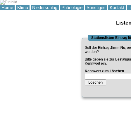
Home
Klima
Niederschlag
Phänologie
Sonstiges
Kontakt
I
Liste
Stationslisten-Eintrag 
Soll der Eintrag
JimmiNu
, er
werden?
Bitte geben sie zur Bestätig
Kennwort ein.
Kennwort zum Löschen