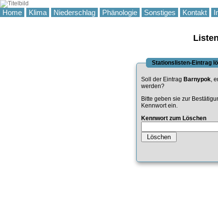
Home
Klima
Niederschlag
Phänologie
Sonstiges
Kontakt
I
Liste
Stationslisten-Eintrag 
Soll der Eintrag
Barnypok
, e
werden?
Bitte geben sie zur Bestätig
Kennwort ein.
Kennwort zum Löschen