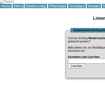
Home
Klima
Niederschlag
Phänologie
Sonstiges
Kontakt
I
Liste
Stationslisten-Eintrag 
Soll der Eintrag
Niedersach
gelöscht werden?
Bitte geben sie zur Bestätig
Kennwort ein.
Kennwort zum Löschen