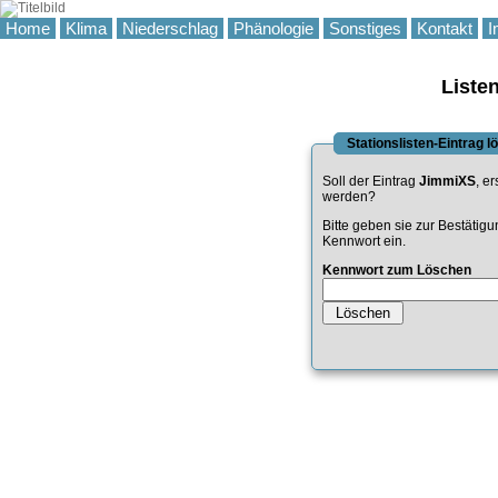
Home
Klima
Niederschlag
Phänologie
Sonstiges
Kontakt
I
Liste
Stationslisten-Eintrag 
Soll der Eintrag
JimmiXS
, er
werden?
Bitte geben sie zur Bestätig
Kennwort ein.
Kennwort zum Löschen